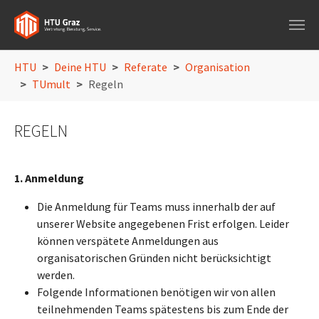
Skip to main navigation
Skip to main content
Skip to page footer
You are here:
HTU
Deine HTU
Referate
Organisation
TUmult
Regeln
REGELN
1. Anmeldung
Die Anmeldung für Teams muss innerhalb der auf
unserer Website angegebenen Frist erfolgen. Leider
können verspätete Anmeldungen aus
organisatorischen Gründen nicht berücksichtigt
werden.
Folgende Informationen benötigen wir von allen
teilnehmenden Teams spätestens bis zum Ende der