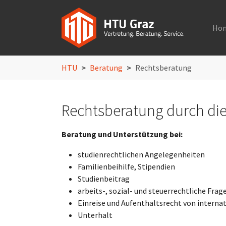
Ho
Skip to main navigation
Skip to main content
Skip to page footer
You are here:
HTU
Beratung
Rechtsberatung
Rechtsberatung durch di
Beratung und Unterstützung bei:
studienrechtlichen Angelegenheiten
Familienbeihilfe, Stipendien
Studienbeitrag
arbeits-, sozial- und steuerrechtliche Frag
Einreise und Aufenthaltsrecht von interna
Unterhalt