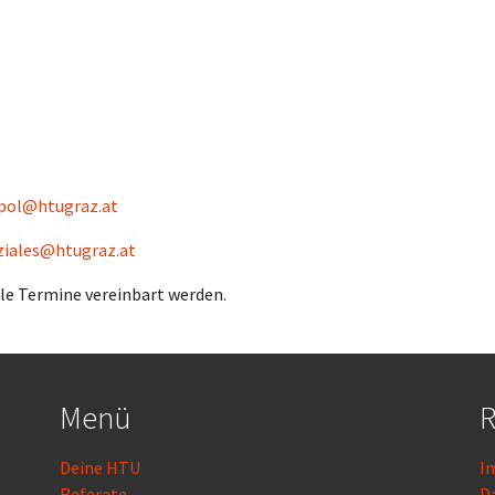
pol@htugraz.at
ziales@htugraz.at
lle Termine vereinbart werden.
Menü
R
Deine HTU
I
Referate
D