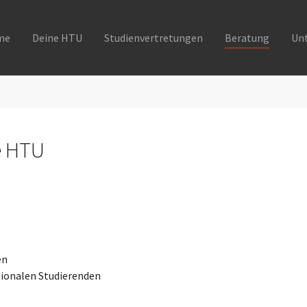
me
Deine HTU
Studienvertretungen
Beratung
Un
e HTU
en
tionalen Studierenden