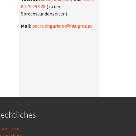
89 75 193 28
(zu den
Sprechstundenzeiten)
Mail:
petra.ehgartner@htugraz.at
echtliches
mpressum
atenschutz