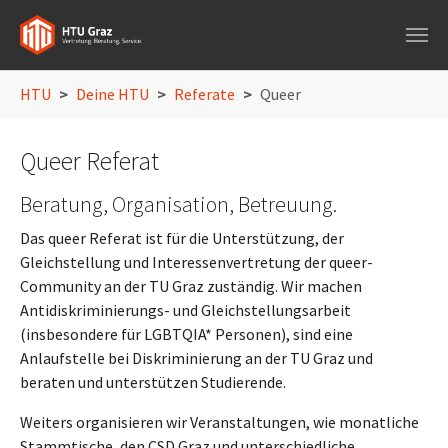
Skip to main navigation
Skip to main content
Skip to page footer
You are here:
HTU
Deine HTU
Referate
Queer
Queer Referat
Beratung, Organisation, Betreuung.
Das queer Referat ist für die Unterstützung, der
Gleichstellung und Interessenvertretung der queer-
Community an der TU Graz zuständig. Wir machen
Antidiskriminierungs- und Gleichstellungsarbeit
(insbesondere für LGBTQIA* Personen), sind eine
Anlaufstelle bei Diskriminierung an der TU Graz und
beraten und unterstützen Studierende.
Weiters organisieren wir Veranstaltungen, wie monatliche
Stammtische, den CSD Graz und unterschiedliche