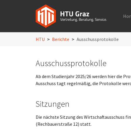
Ho
Skip to main navigation
Skip to main content
Skip to page footer
You are here:
HTU
Berichte
Ausschussprotokolle
Ausschussprotokolle
Ab dem Studienjahr 2025/26 werden hier die Prot
Ausschuss tagt regelmäßig, die Protokolle werde
Sitzungen
Die nächste Sitzung des Wirtschaftausschuss f
(Rechbauerstraße 12) statt.