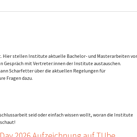
t. Hier stellen Institute aktuelle Bachelor- und Masterarbeiten vo
n Gespräch mit Vertreter:innen der Institute austauschen.
ann Scharfetter über die aktuellen Regelungen für
ure Fragen dazu.
bschlussarbeit seid oder einfach wissen wollt, woran die Institute
ischaut!
as Day 2026 Aufzeichnung auf TUbe