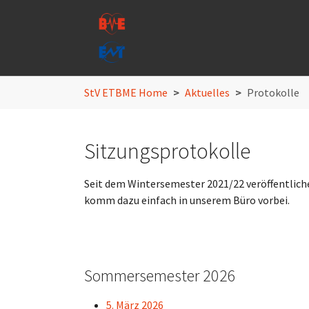
Skip to main navigation
Skip to main content
Skip to page footer
You are here:
StV ETBME Home
Aktuelles
Protokolle
Sitzungsprotokolle
Seit dem Wintersemester 2021/22 veröffentlichen
komm dazu einfach in unserem Büro vorbei.
Sommersemester 2026
5. März 2026