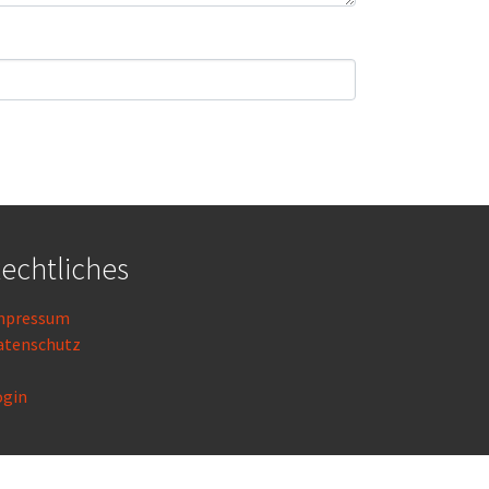
echtliches
mpressum
atenschutz
ogin