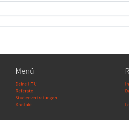
Menü
R
Deine HTU
I
Referate
D
Studienvertretungen
Kontakt
L