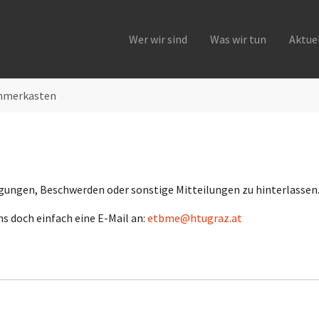
Wer wir sind
Was wir tun
Aktue
merkasten
egungen, Beschwerden oder sonstige Mitteilungen zu hinterlassen
ns doch einfach eine E-Mail an:
etbme@htugraz.at