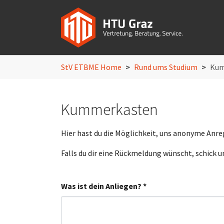
Skip to main navigation
Skip to main content
Skip to page footer
You are here:
StV ETBME Home
Rund ums Studium
Kum
Kummerkasten
Hier hast du die Möglichkeit, uns anonyme Anr
Falls du dir eine Rückmeldung wünscht, schick u
Was ist dein Anliegen?
*