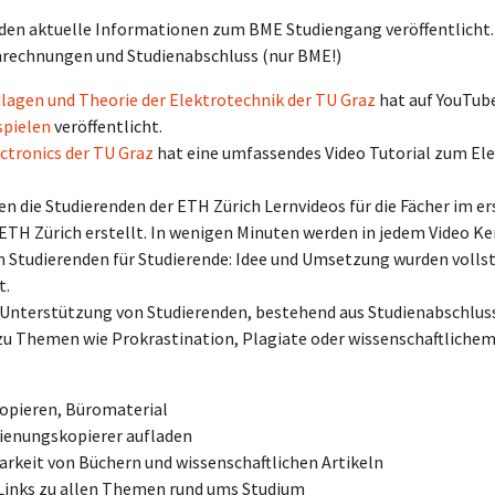
rden aktuelle Informationen zum BME Studiengang veröffentlicht.
Anrechnungen und Studienabschluss (nur BME!)
ndlagen und Theorie der Elektrotechnik der TU Graz
hat auf YouTube
spielen
veröffentlicht.
ectronics der TU Graz
hat eine umfassendes Video Tutorial zum Elec
n die Studierenden der ETH Zürich Lernvideos für die Fächer im e
ETH Zürich erstellt. In wenigen Minuten werden in jedem Video K
on Studierenden für Studierende: Idee und Umsetzung wurden volls
t.
ur Unterstützung von Studierenden, bestehend aus Studienabschlu
u Themen wie Prokrastination, Plagiate oder wissenschaftlichem
Kopieren, Büromaterial
dienungskopierer aufladen
barkeit von Büchern und wissenschaftlichen Artikeln
Links zu allen Themen rund ums Studium