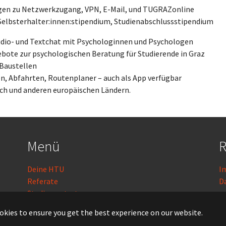
ngen zu Netzwerkzugang, VPN, E-Mail, und TUGRAZonline
, Selbsterhalter:innen:stipendium, Studienabschlussstipendium
Audio- und Textchat mit Psychologinnen und Psychologen
ebote zur psychologischen Beratung für Studierende in Graz
 Baustellen
len, Abfahrten, Routenplaner – auch als App verfügbar
ich und anderen europäischen Ländern.
Menü
R
Deine HTU
I
Referate
D
Studienvertretungen
Kontakt
L
okies to ensure you get the best experience on our website.