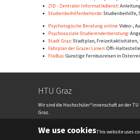
ZID - Zentraler Informatikdienst
: Anleitu
Studienbeihilfenbehörde
: Studienbeihilfe
Psychologische Beratung online
: Video-, 
Psychosoziale Studierendenberatung
: Ang
Stadt Graz
: Stadtplan, Freizeitaktivitäten,
Fahrplan der Grazer Linien
: Öffi-Haltestel
FlixBus
: Günstige Fernbusreisen in Österre
HTU Graz
Wir sind die Hochschüler*innenschaft an der TU
Graz.
We use cookies
This website uses co