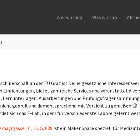
Wer wir sind
Was wir tun
Aktue
ks
chülerschaft an der TU Graz ist Deine gesetzliche Interessensvert
 Einrichtungen, bietet zahlreiche Services und veranstaltet divers
pten, Lernunterlagen, Ausarbeitungen und Prüfungsfragensammlun
nicht geprüft und dementsprechend mit Vorsicht zu genießen 😉
ndet sich das E-Lab, in dem für verschiedenste Labore gelernt we
emayrgasse 16, 1.OG, 089
ist ein Maker Space speziell für Medizin