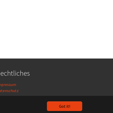
echtliches
mpressum
atenschutz
ogin
Got it!