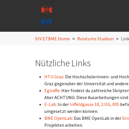
Skip to main navigation
Skip to main content
Skip to page footer
You are here:
StV ETBME Home
Rund ums Studium
Lin
Nützliche Links
HTU Graz
: Die Hochschülerinnen- und Hochs
Graz gegenüber der Universität und anderen
Egiraffe
: Hier findest du zahlreiche Skri
Aber ACHTUNG: Diese Ausarbeitungen sind 
E-Lab
: In der
Inffeldgasse 10, 2.OG, 005
befi
umgesetzt werden können.
BME OpenLab
: Das BME OpenLab in der
Str
Projekten arbeiten.