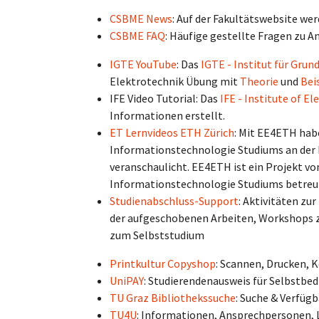
CSBME News
: Auf der Fakultätswebsite we
CSBME FAQ
: Häufige gestellte Fragen zu 
IGTE YouTube
: Das
IGTE - Institut für Gru
Elektrotechnik Übung mit
Theorie
und
Bei
IFE Video Tutorial: Das
IFE - Institute of El
Informationen erstellt.
ET Lernvideos ETH Zürich
: Mit EE4ETH habe
Informationstechnologie Studiums an der 
veranschaulicht. EE4ETH ist ein Projekt v
Informationstechnologie Studiums betreu
Studienabschluss-Support
: Aktivitäten z
der aufgeschobenen Arbeiten, Workshops z
zum Selbststudium
Printkultur Copyshop
: Scannen, Drucken, 
UniPAY
: Studierendenausweis für Selbstbe
TU Graz Bibliothekssuche
: Suche & Verfüg
TU4U
: Informationen, Ansprechpersonen, 