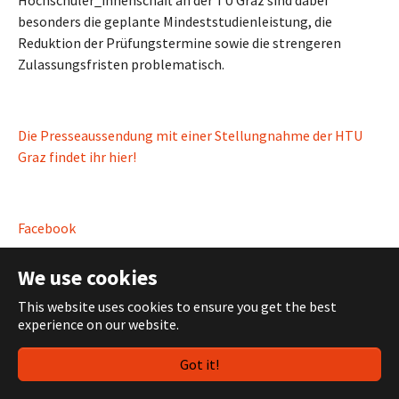
Hochschüler_innenschaft an der TU Graz sind dabei
besonders die geplante Mindeststudienleistung, die
Reduktion der Prüfungstermine sowie die strengeren
Zulassungsfristen problematisch.
Die Presseaussendung mit einer Stellungnahme der HTU
Graz findet ihr hier!
Facebook
Instagram
We use cookies
This website uses cookies to ensure you get the best
experience on our website.
Study Abroad Online Info Session
Got it!
Show larger version
Show larger version