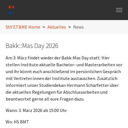
Skip to main navigation
Skip to main content
Skip to page footer
You are here:
StV ETBME Home
Aktuelles
News
Bakk::Mas Day 2026
Am 3. März findet wieder der Bakk::Mas Day statt. Hier
stellen Institute aktuelle Bachelor- und Masterarbeiten vor
und ihr könnt euch anschließend im persönlichen Gespräch
mit Vertreter:innen der Institute austauschen. Zusätzlich
informiert unser Studiendekan Hermann Scharfetter über
die aktuellen Regelungen für Abschlussarbeiten und
beantwortet gerne all eure Fragen dazu.
Wann: 3. März 2026 ab 15:00 Uhr
Wo: HS BMT