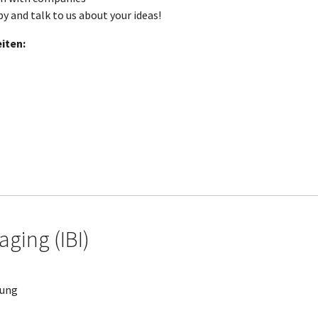
by and talk to us about your ideas!
iten:
aging (IBI)
tung