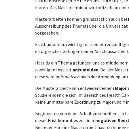
Laufbahnstelle der BME-Kerninstitute (HCE, IBI, 
klären. Das Masterseminar wird offiziell an ein
Masterarbeiten können grundsätzlich auch bei
Ausschreibung des Themas über die Universität 
vorgesehen.
Es ist außerdem wichtig mit deinem zukünftige
erfolgreiches Gelingen deiner Abschlussarbeit 
Hast du ein Thema gefunden und es mit deinem 
jeweiligen Institut
anzumelden
. Bei der Mast
diese wird
automatisch
nach der Anmeldung am I
Die Masterarbeit kann entweder deinem
Major 
Studierenden die sich im Bereich des Health Car
keine unmittelbare Zuordnung zu Major und Mi
Beginnst du nun deine Arbeit zu schreiben, so h
dieser Frist kommt es zu einer
negativen Beur
Betreuer. Für eine Masterarbeit hast du hingeg