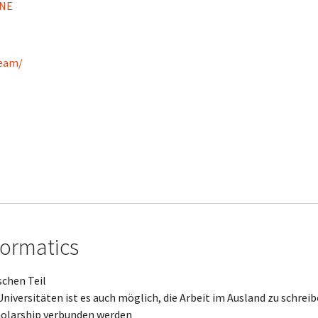
ONE
team/
formatics
schen Teil
iversitäten ist es auch möglich, die Arbeit im Ausland zu schrei
holarship verbunden werden