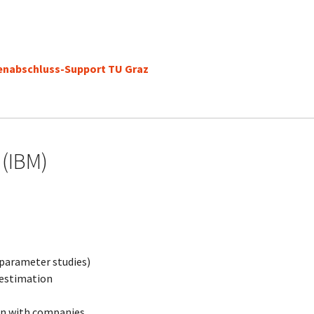
enabschluss-Support TU Graz
 (IBM)
parameter studies)
 estimation
on with companies