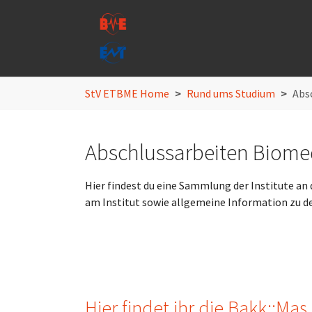
Skip to main navigation
Skip to main content
Skip to page footer
You are here:
StV ETBME Home
Rund ums Studium
Abs
Abschlussarbeiten Biomed
Hier findest du eine Sammlung der Institute an
am Institut sowie allgemeine Information zu d
Hier findet ihr die Bakk::M