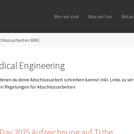
Wer wir sind
Was wir tun
Aktue
chlussarbeiten BME
ical Engineering
 denen du deine Abschlussarbeit schreiben kannst inkl. Links zu
en Regelungen für Abschlussarbeiten:
as Day 2025 Aufzeichnung auf TUbe