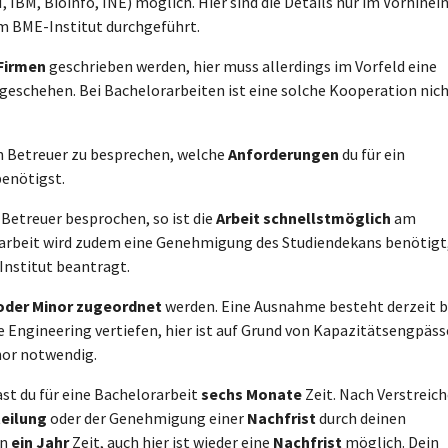
IBM, Bioinfo, INE) möglich. Hier sind die Details nur im Vorhinein
em BME-Institut durchgeführt.
Firmen
geschrieben werden, hier muss allerdings im Vorfeld eine
geschehen. Bei Bachelorarbeiten ist eine solche Kooperation nic
n Betreuer zu besprechen, welche
Anforderungen
du für ein
benötigst.
Betreuer besprochen, so ist die
Arbeit schnellstmöglich
am
erarbeit wird zudem eine Genehmigung des Studiendekans benötigt
nstitut beantragt.
oder Minor zugeordnet
werden. Eine Ausnahme besteht derzeit b
e Engineering vertiefen, hier ist auf Grund von Kapazitätsengpäs
nor notwendig.
ast du für eine Bachelorarbeit
sechs Monate
Zeit. Nach Verstreic
teilung
oder der Genehmigung einer
Nachfrist
durch deinen
en
ein Jahr
Zeit, auch hier ist wieder eine
Nachfrist
möglich. Dein