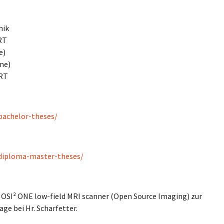
nik
RT
e)
me)
MRT
/bachelor-theses/
n/diploma-master-theses/
t OSI² ONE low-field MRI scanner (Open Source Imaging) zur
ge bei Hr. Scharfetter.