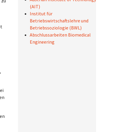
 zu
(AIT)
Institut für
Betriebswirtschaftslehre und
ht
Betriebssoziologie (BWL)
Abschlussarbeiten Biomedical
Engineering
,
ei
sen
hen