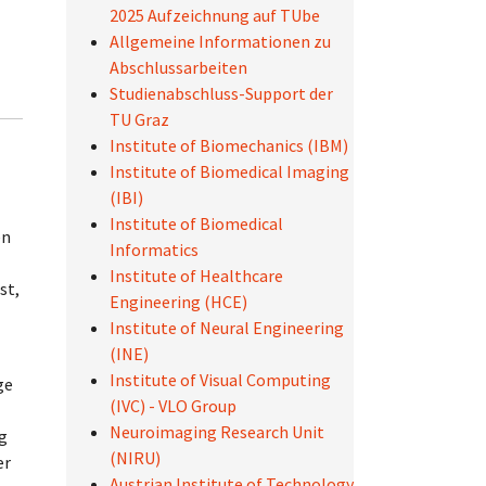
2025 Aufzeichnung auf TUbe
Allgemeine Informationen zu
Abschlussarbeiten
Studienabschluss-Support der
TU Graz
Institute of Biomechanics (IBM)
Institute of Biomedical Imaging
(IBI)
Institute of Biomedical
en
Informatics
Institute of Healthcare
st,
Engineering (HCE)
Institute of Neural Engineering
(INE)
Institute of Visual Computing
ge
(IVC) - VLO Group
Neuroimaging Research Unit
g
(NIRU)
er
Austrian Institute of Technology