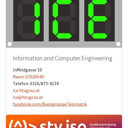
Information and Computer Engineering
Inffeldgasse 10
Raum SZ02004D
Telefon: 0316/873-4134
ice.htugraz.at
ice@htugraz.at
​​​​​​​facebook.com/BasisgruppeTelematik