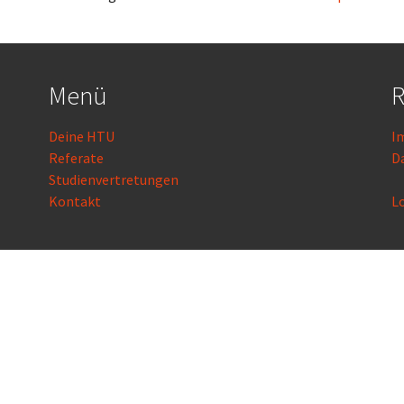
Menü
R
Deine HTU
I
Referate
D
Studienvertretungen
Kontakt
L