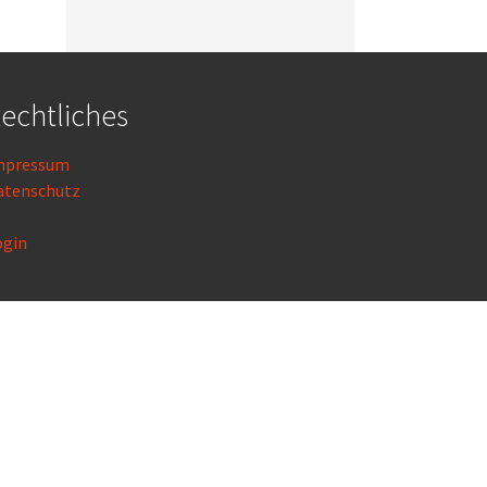
echtliches
mpressum
atenschutz
ogin