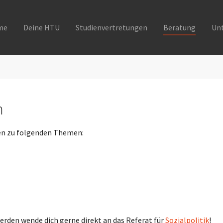
me
Deine HTU
Studienvertretungen
Beratung
Un
n
nen zu folgenden Themen:
erden wende dich gerne direkt an das Referat für
Sozialpolitik
!