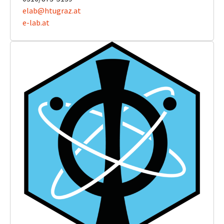
elab@htugraz.at
e-lab.at