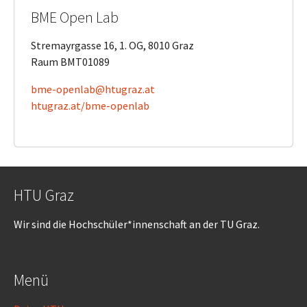
BME Open Lab
Stremayrgasse 16, 1. OG, 8010 Graz
Raum BMT01089
bme-openlab@htugraz.at
htugraz.at/bme-openlab
HTU Graz
Wir sind die Hochschüler*innenschaft an der TU Graz.
Menü