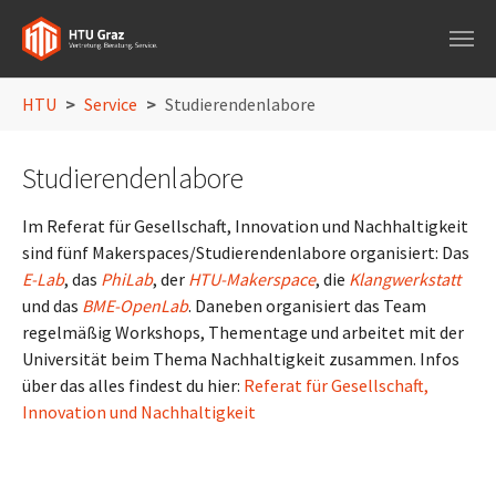
Skip to main navigation
Skip to main content
Skip to page footer
You are here:
HTU
Service
Studierendenlabore
Studierendenlabore
Im Referat für Gesellschaft, Innovation und Nachhaltigkeit
sind fünf Makerspaces/Studierendenlabore organisiert: Das
E-Lab
, das
PhiLab
, der
HTU-Makerspace
, die
Klangwerkstatt
und das
BME-OpenLab
. Daneben organisiert das Team
regelmäßig Workshops, Thementage und arbeitet mit der
Universität beim Thema Nachhaltigkeit zusammen. Infos
über das alles findest du hier:
Referat für Gesellschaft,
Innovation und Nachhaltigkeit