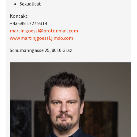
Sexualität
Kontakt:
+43 699 1727 9314
martin.goessl@protonmail.com
www.martinjgoessl.jimdo.com
Schumanngasse 25, 8010 Graz