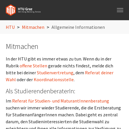
Skip to main navigation
Skip to main content
Skip to page footer
You are here:
HTU
Mitmachen
Allgemeine Informationen
Mitmachen
In der HTU gibt es immer etwas zu tun. Wenn du in der
Rubrik
offene Stellen
gerade nichts findest, melde dich
bitte bei deiner
Studienvertretung
, dem
Referat deiner
Wahl
oder der
Koordinationsstelle
.
Als StudierendenberaterIn:
Im
Referat für Studien- und MaturantInnenberatung
suchen wir immer wieder Studierende, die die Erstberatung
für StudienanfängerInnen machen. Dabei geht es zentral
darum, den Studieninteressierten die Studienwahl zu
erleichtern und ihnen alle Informationen zur Verfügung zu