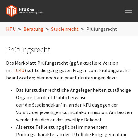
Skip to main navigation
Skip to main content
Skip to page footer
You are here:
HTU
Beratung
Studienrecht
Prüfungsrecht
Prüfungsrecht
Das Merkblatt Prüfungsrecht (ggf. aktuellere Version
im
TU4U
) sollte die gängigsten Fragen zum Prüfungsrecht
beantworten; hier noch ein paar Erläuterungen dazu:
Das für studienrechtliche Angelegenheiten zuständige
Organ ist an der TU üblicherweise
der*die Studiendekan*in, an der KFU dagegen der
Vorsitz der jeweiligen Curriculakommission. Am besten
wendest du dich an das jeweilige Dekanat.
Als erste Teilleistung gilt bei immanentem
Prüfungscharakter an der TU oft die Entgegennahme