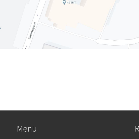
Menü
R