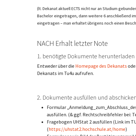
(lt. Dekanat aktuell ECTS nicht nur an Studium gebunde
Bachelor eingetragen, dann weitere 6 anschließend i
eingetragen – man erhaltet übrigens noch einen Besch
NACH Erhalt letzter Note
1. benötigte Dokumente herunterladen
Entweder über die
Homepage des Dekanats
oder
Dekanats im Tu4u aufrufen.
2. Dokumente ausfüllen und abschicke
Formular „Anmeldung_zum_Abschluss_des
ausfüllen. (& ggf. Rechtschreibfehler bei
Fragebogen UHStat 2 ausfüllen (Link im TU4
(
https://uhstat2.hochschule.at/home
)