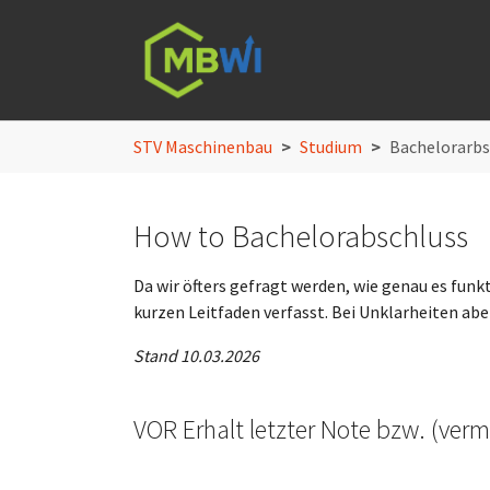
Skip to main navigation
Skip to main content
Skip to page footer
You are here:
STV Maschinenbau
Studium
Bachelorarbs
How to Bachelorabschluss
Da wir öfters gefragt werden, wie genau es funk
kurzen Leitfaden verfasst. Bei Unklarheiten ab
Stand 10.03.2026
VOR Erhalt letzter Note bzw. (vermu