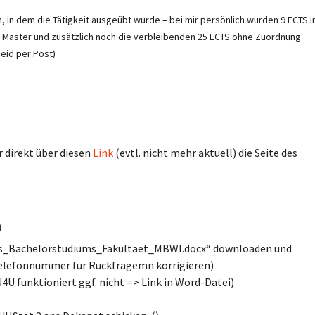
n, in dem die Tätigkeit ausgeübt wurde – bei mir persönlich wurden 9 ECTS 
m Master und zusätzlich noch die verbleibenden 25 ECTS ohne Zuordnung
eid per Post)
 direkt über diesen
Link
(evtl. nicht mehr aktuell) die Seite des
n
_Bachelorstudiums_Fakultaet_MBWI.docx“ downloaden und
: Telefonnummer für Rückfragemn korrigieren)
U funktioniert ggf. nicht => Link in Word-Datei)