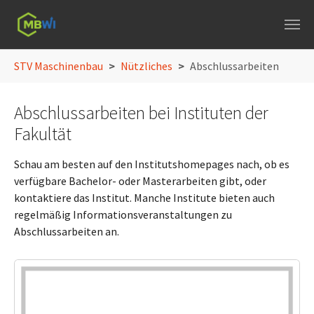
Skip to main navigation
Skip to main content
Skip to page footer
You are here:
STV Maschinenbau
Nützliches
Abschlussarbeiten
Abschlussarbeiten bei Instituten der
Fakultät
Schau am besten auf den Institutshomepages nach, ob es
verfügbare Bachelor- oder Masterarbeiten gibt, oder
kontaktiere das Institut. Manche Institute bieten auch
regelmäßig Informationsveranstaltungen zu
Abschlussarbeiten an.