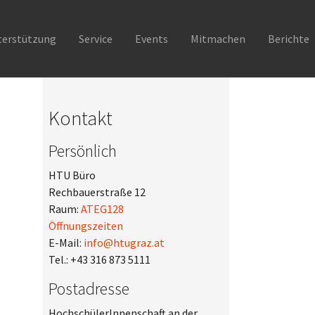
terstützung
Service
Events
Mitmachen
Berichte
Kontakt
Persönlich
HTU Büro
Rechbauerstraße 12
Raum:
ATEG128
Öffnungszeiten
E-Mail:
info@htugraz.at
Tel.: +43 316 873 5111
Postadresse
HochschülerInnenschaft an der