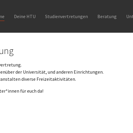
me
Deine HTU
Studienvertretungen
Beratung
Un
tung
vertretung.
genüber der Universität, und anderen Einrichtungen.
anstalten diverse Freizeitaktivitäten.
er*innen für euch da!