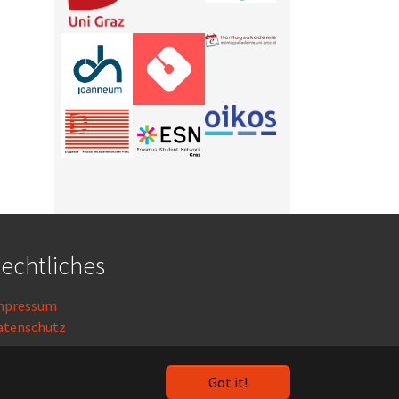
echtliches
mpressum
atenschutz
ogin
Got it!