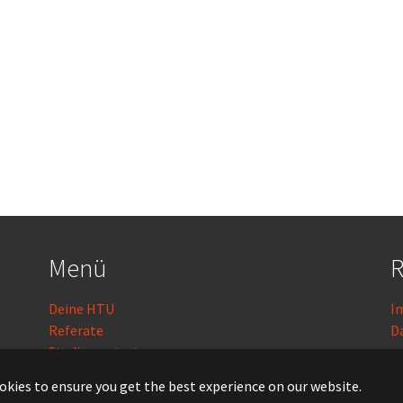
Menü
R
Deine HTU
I
Referate
D
Studienvertretungen
Kontakt
L
okies to ensure you get the best experience on our website.