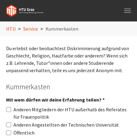
Skip to main navigation
Skip to main content
Skip to page footer
You are here:
HTU
Service
Kummerkasten
Du erlebst oder beobachtest Diskriminierung aufgrund von
Geschlecht, Religion, Hautfarbe oder anderem? Wenn sich
z.B. Lehrende, Tutor*innen oder andere Studierende
unpassend verhalten, teile es uns jederzeit Anonym mit.
Kummerkasten
Mit wem dürfen wir deine Erfahrung teilen?
*
Anderen Mitgliedern der HTU außerhalb des Referates
für Frauenpolitik
Anderen Angestellten der Technischen Universität
Öffentlich