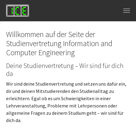
Skip to main navigation
Skip to main content
Skip to page footer
Willkommen auf der Seite der
Studienvertretung Information and
Computer Engineering
Deine Studienvertretung – Wir sind für dich
da
Wir sind deine Studienvertretung und setzen uns dafür ein,
dir und deinen Mitstudierenden den Studienalltag zu
erleichtern. Egal ob es um Schwierigkeiten in einer
Lehrveranstaltung, Probleme mit Lehrpersonen oder
allgemeine Fragen zu deinem Studium geht – wir sind für
dich da.