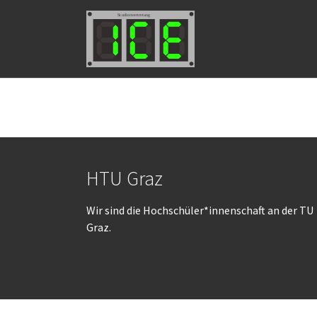
Skip to main navigation
Skip to main content
Skip to page footer
HTU Graz
Wir sind die Hochschüler*innenschaft an der TU
Graz.