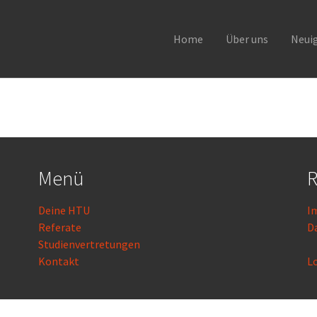
Home
Über uns
Neui
Menü
R
Deine HTU
I
Referate
D
Studienvertretungen
Kontakt
L