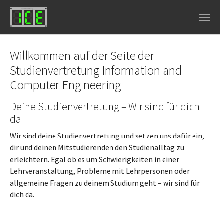
Skip to main navigation
Skip to main content
Skip to page footer
Willkommen auf der Seite der
Studienvertretung Information and
Computer Engineering
Deine Studienvertretung – Wir sind für dich
da
Wir sind deine Studienvertretung und setzen uns dafür ein,
dir und deinen Mitstudierenden den Studienalltag zu
erleichtern. Egal ob es um Schwierigkeiten in einer
Lehrveranstaltung, Probleme mit Lehrpersonen oder
allgemeine Fragen zu deinem Studium geht – wir sind für
dich da.