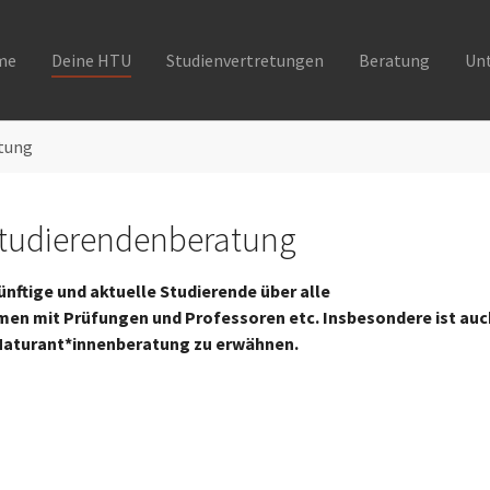
me
Deine HTU
Studienvertretungen
Beratung
Un
tung
 Studierendenberatung
nftige und aktuelle Studierende über alle
emen mit Prüfungen und Professoren etc. Insbesondere ist auc
d Maturant*innenberatung zu erwähnen.