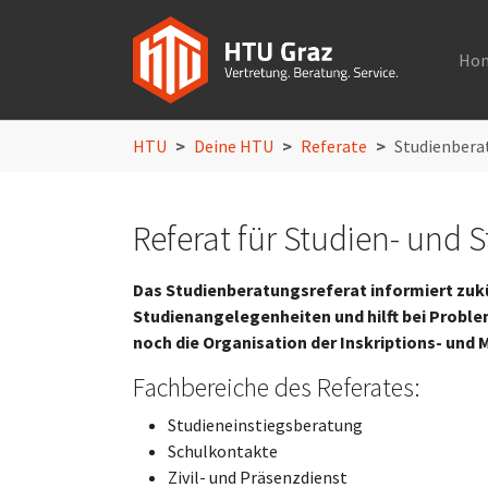
Ho
Skip to main navigation
Skip to main content
Skip to page footer
You are here:
HTU
Deine HTU
Referate
Studienbera
Referat für Studien- und
Das Studienberatungsreferat informiert zukü
Studienangelegenheiten und hilft bei Probl
noch die Organisation der Inskriptions- un
Fachbereiche des Referates:
Studieneinstiegsberatung
Schulkontakte
Zivil- und Präsenzdienst