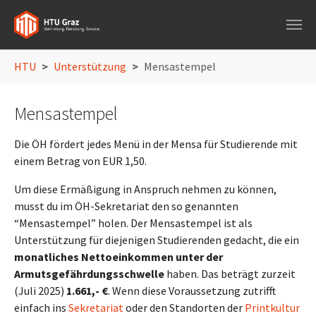
Skip to main navigation
Skip to main content
Skip to page footer
You are here:
HTU
Unterstützung
Mensastempel
Mensastempel
Die ÖH fördert jedes Menü in der Mensa für Studierende mit
einem Betrag von EUR 1,50.
Um diese Ermäßigung in Anspruch nehmen zu können,
musst du im ÖH-Sekretariat den so genannten
“Mensastempel” holen. Der Mensastempel ist als
Unterstützung für diejenigen Studierenden gedacht, die ein
monatliches Nettoeinkommen unter der
Armutsgefährdungsschwelle
haben. Das beträgt zurzeit
(Juli 2025)
1.661,- €
. Wenn diese Voraussetzung zutrifft
einfach ins
Sekretariat
oder den Standorten der
Printkultur