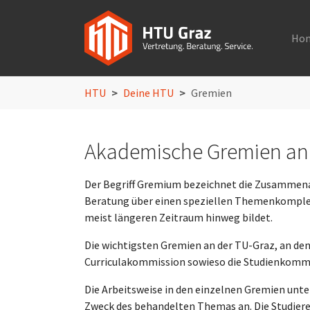
Ho
Skip to main navigation
Skip to main content
Skip to page footer
You are here:
HTU
Deine HTU
Gremien
Akademische Gremien an 
Der Begriff Gremium bezeichnet die Zusammenar
Beratung über einen speziellen Themenkomplex
meist längeren Zeitraum hinweg bildet.
Die wichtigsten Gremien an der TU-Graz, an den
Curriculakommission sowieso die Studienkomm
Die Arbeitsweise in den einzelnen Gremien unte
Zweck des behandelten Themas an. Die Studiere