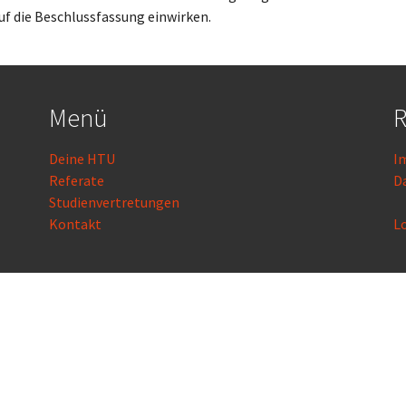
f die Beschlussfassung einwirken.
Menü
R
Deine HTU
I
Referate
D
Studienvertretungen
Kontakt
L