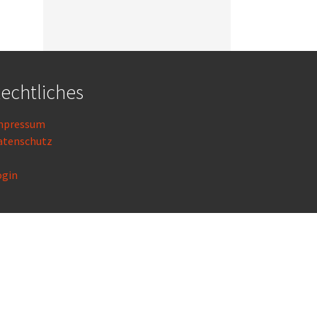
echtliches
mpressum
atenschutz
ogin