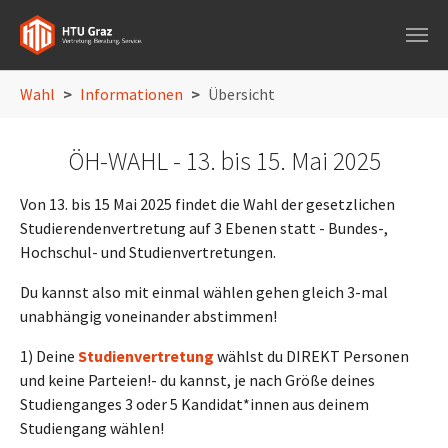
Skip to main navigation
Skip to main content
Skip to page footer
You are here:
Wahl
Informationen
Übersicht
ÖH-WAHL - 13. bis 15. Mai 2025
Von 13. bis 15 Mai 2025 findet die Wahl der gesetzlichen
Studierendenvertretung auf 3 Ebenen statt - Bundes-,
Hochschul- und Studienvertretungen.
Du kannst also mit einmal wählen gehen gleich 3-mal
unabhängig voneinander abstimmen!
1) Deine
Studienvertretung
wählst du DIREKT Personen
und keine Parteien!- du kannst, je nach Größe deines
Studienganges 3 oder 5 Kandidat*innen aus deinem
Studiengang wählen!