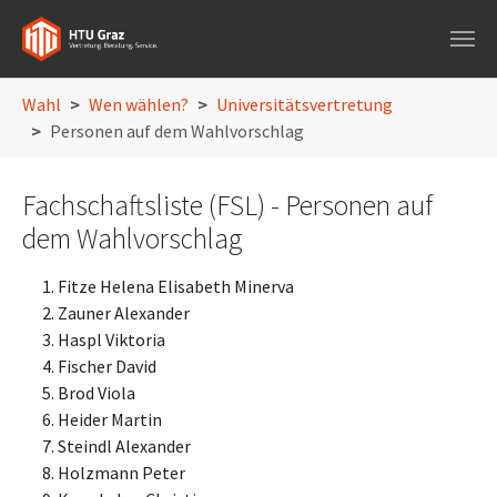
Skip to main navigation
Skip to main content
Skip to page footer
You are here:
Wahl
Wen wählen?
Universitätsvertretung
Personen auf dem Wahlvorschlag
Fachschaftsliste (FSL) - Personen auf
dem Wahlvorschlag
Fitze Helena Elisabeth Minerva
Zauner Alexander
Haspl Viktoria
Fischer David
Brod Viola
Heider Martin
Steindl Alexander
Holzmann Peter