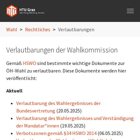
Skip to main navigation
Skip to main content
Skip to page footer
You are here:
Wahl
Rechtliches
Verlautbarungen
Verlautbarungen der Wahlkommission
Gemäß
HSWO
sind bestimmte wichtige Dokumente zur
ÖH-Wahl zu verlautbaren. Diese Dokumente werden hier
veröffentlicht:
Aktuell
Verlautbarung des Wahlergebnisses der
Bundesvertretung
(20.05.2025)
Verlautbarung des Wahlergebnisses und Verständigung
der Mandatar*innen
(19.05.2025)
Verbotszonen gemäß §34 HSWO 2014
(06.05.2025)