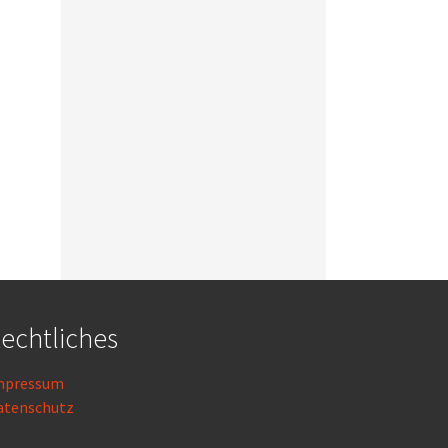
echtliches
mpressum
atenschutz