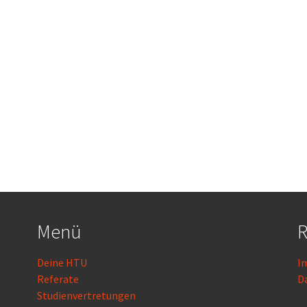
Menü
R
Deine HTU
I
Referate
D
Studienvertretungen