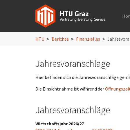
Ho
Skip to main navigation
Skip to main content
Skip to page footer
You are here:
HTU
Berichte
Finanzielles
Jahresvora
Jahresvoranschläge
Hier befinden sich die Jahresvoranschläge gemä
Die Einsichtnahme ist während der
Öffnungszeit
Jahresvoranschläge
Wirtschaftsjahr 2026/27