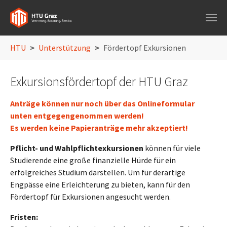
Skip to main navigation
Skip to main content
Skip to page footer
You are here:
HTU
Unterstützung
Fördertopf Exkursionen
Exkursionsfördertopf der HTU Graz
Anträge können nur noch über das Onlineformular
unten entgegengenommen werden!
Es werden keine Papieranträge mehr akzeptiert!
Pflicht- und Wahlpflichtexkursionen
können für viele
Studierende eine große finanzielle Hürde für ein
erfolgreiches Studium darstellen. Um für derartige
Engpässe eine Erleichterung zu bieten, kann für den
Fördertopf für Exkursionen angesucht werden.
Fristen: