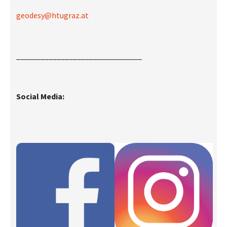
geodesy@htugraz.at
_______________________________
Social Media: