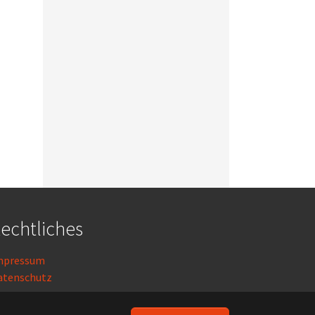
echtliches
mpressum
atenschutz
ogin