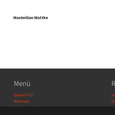
Maximilian Wuttke
Menü
R
Deine HTU
I
Referate
D
Studienvertretungen
Kontakt
L