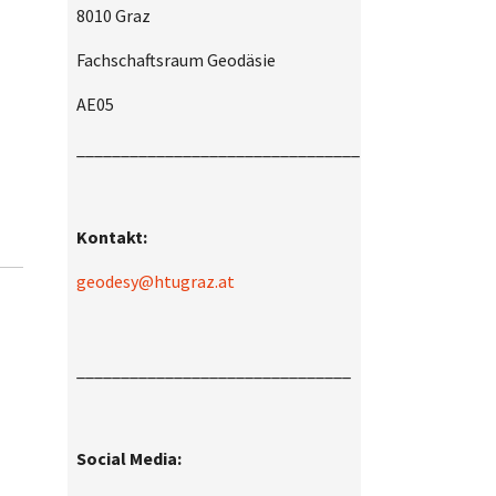
8010 Graz
Fachschaftsraum Geodäsie
AE05
________________________________
Kontakt:
geodesy@htugraz.at
_______________________________
Social Media: