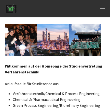
Skip to main navigation
Skip to main content
Skip to page footer
Show larger version
Show larger version
Show larger version
Willkommen auf der Homepage der Studienvertretung
Verfahrenstechnik!
Anlaufstelle für Studierende aus
Verfahrenstechnik/Chemical & Process Engineering
Chemical & Pharmaceutical Engineering
Green Process Engineering/Biorefinery Engineering