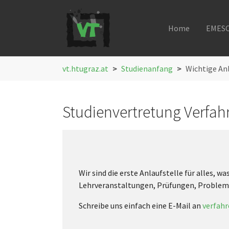
Home
EMES
Skip to main navigation
Skip to main content
Skip to page footer
You are here:
vt.htugraz.at
Studienanfang
Wichtige An
Studienvertretung Verfah
Wir sind die erste Anlaufstelle für alles, wa
Lehrveranstaltungen, Prüfungen, Probleme
Schreibe uns einfach eine E-Mail an
verfah