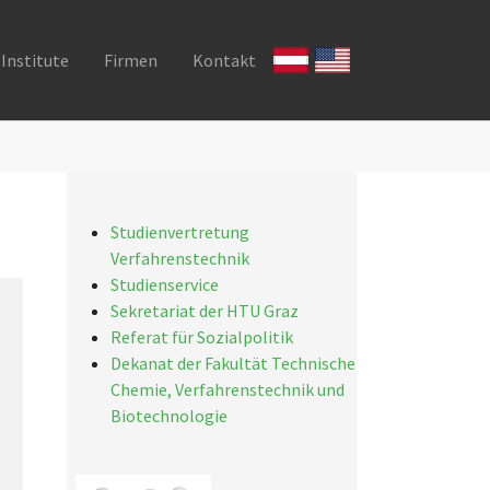
Institute
Firmen
Kontakt
Studienvertretung
Verfahrenstechnik
Studienservice
Sekretariat der HTU Graz
Referat für Sozialpolitik
Dekanat der Fakultät Technische
Chemie, Verfahrenstechnik und
Biotechnologie