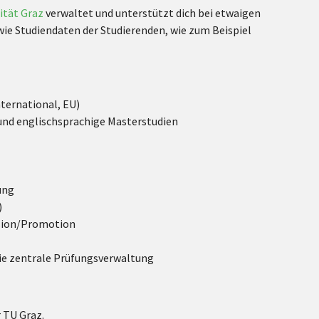
ität Graz
verwaltet und unterstützt dich bei etwaigen
ie Studiendaten der Studierenden, wie zum Beispiel
ernational, EU)
nd englischsprachige Masterstudien
ung
)
sion/Promotion
die zentrale Prüfungsverwaltung
 TU Graz.