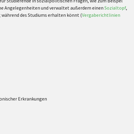
 für Studierende in sozialpolitischen Fragen, wie zum Beispel
liche Angelegenheiten und verwaltet außerdem einen
Sozialtopf
,
ng während des Studiums erhalten könnt (
Vergaberichtlinien
ronischer Erkrankungen