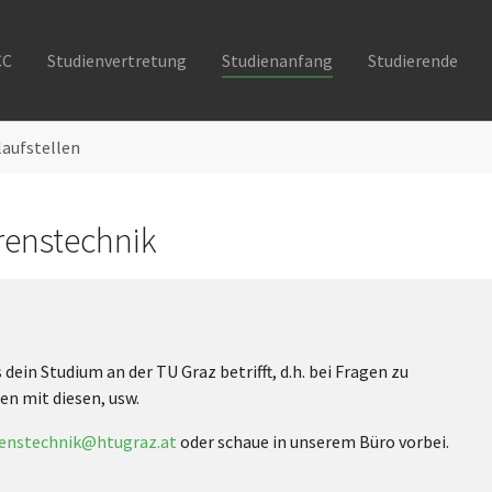
CC
Studienvertretung
Studienanfang
Studierende
laufstellen
renstechnik
s dein Studium an der TU Graz betrifft, d.h. bei Fragen zu
n mit diesen, usw.
renstechnik@htugraz.at
oder schaue in unserem Büro vorbei.