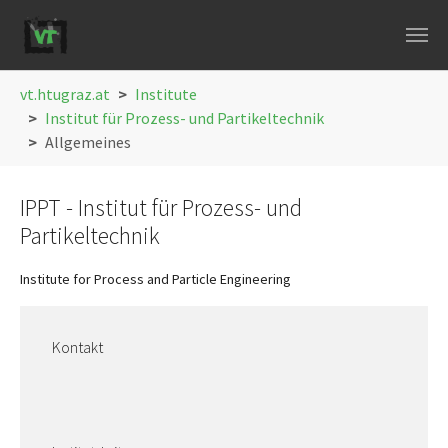
Skip to main navigation
Skip to main content
Skip to page footer
You are here:
vt.htugraz.at
Institute
Institut für Prozess- und Partikeltechnik
Allgemeines
IPPT - Institut für Prozess- und
Partikeltechnik
Institute for Process and Particle Engineering
Kontakt