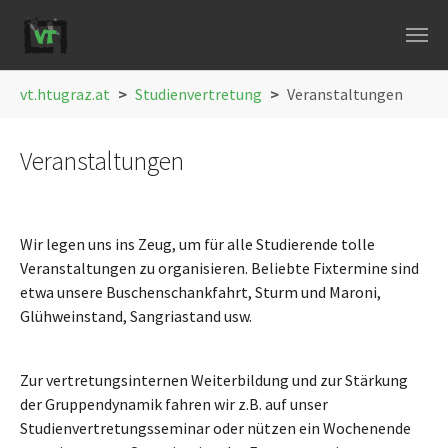
Skip to main navigation
Skip to main content
Skip to page footer
You are here:
vt.htugraz.at
Studienvertretung
Veranstaltungen
Veranstaltungen
Wir legen uns ins Zeug, um für alle Studierende tolle
Veranstaltungen zu organisieren. Beliebte Fixtermine sind
etwa unsere Buschenschankfahrt, Sturm und Maroni,
Glühweinstand, Sangriastand usw.
Zur vertretungsinternen Weiterbildung und zur Stärkung
der Gruppendynamik fahren wir z.B. auf unser
Studienvertretungsseminar oder nützen ein Wochenende