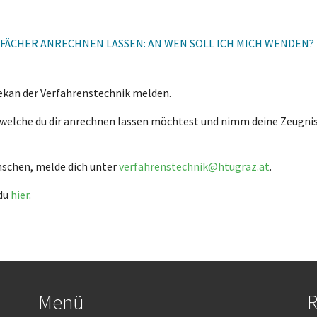
 FÄCHER ANRECHNEN LASSEN: AN WEN SOLL ICH MICH WENDEN?
ekan der Verfahrenstechnik melden.
r welche du dir anrechnen lassen möchtest und nimm deine Zeugni
nschen, melde dich unter
verfahrenstechnik@htugraz.at
.
 du
hier
.
Menü
R