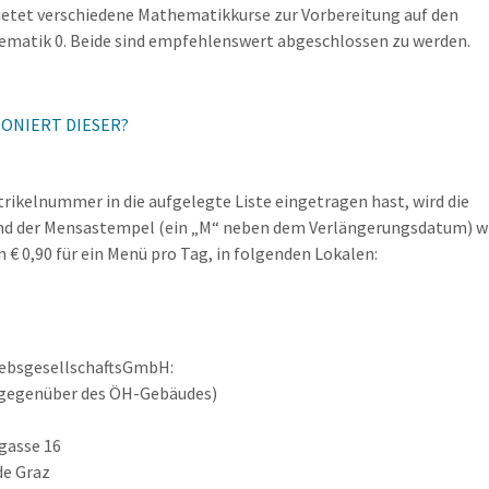
etet verschiedene Mathematikkurse zur Vorbereitung auf den
thematik 0. Beide sind empfehlenswert abgeschlossen zu werden.
IONIERT DIESER?
ikelnummer in die aufgelegte Liste eingetragen hast, wird die
 und der Mensastempel (ein „M“ neben dem Verlängerungsdatum) w
 € 0,90 für ein Menü pro Tag, in folgenden Lokalen:
iebsgesellschaftsGmbH:
 (gegenüber des ÖH-Gebäudes)
gasse 16
de Graz