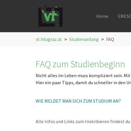
Home
EMES
Skip to main navigation
Skip to main content
Skip to page footer
You are here:
vt.htugraz.at
Studienanfang
FAQ
FAQ zum Studienbeginn
Nicht alles im Leben muss kompliziert sein. Mit 
Hier ein paar Tipps, damit du schneller in den Un
WIE MELDET MAN SICH ZUM STUDIUM AN?
Alle Infos und Links zum Inskribieren findest du