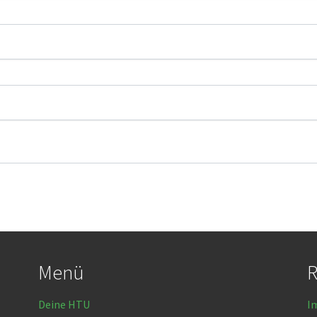
Menü
R
Deine HTU
I