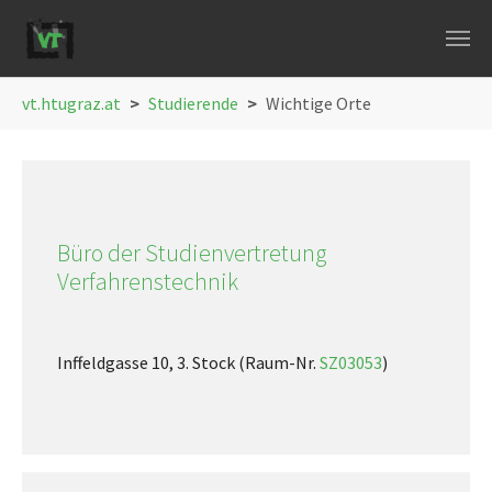
Skip to main navigation
Skip to main content
Skip to page footer
You are here:
vt.htugraz.at
Studierende
Wichtige Orte
Büro der Studienvertretung
Verfahrenstechnik
Inffeldgasse 10, 3. Stock (Raum-Nr.
SZ03053
)