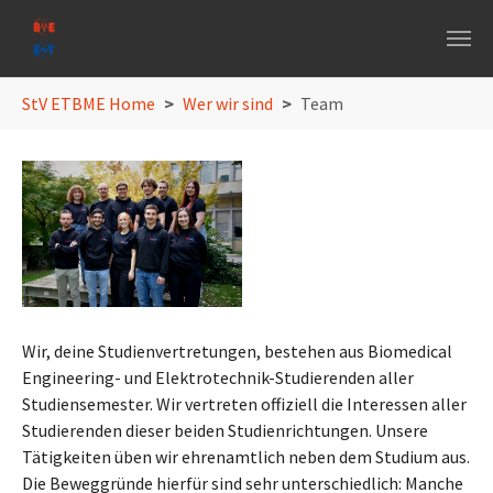
Skip to main navigation
Skip to main content
Skip to page footer
You are here:
StV ETBME Home
Wer wir sind
Team
Show larger version
Wir, deine Studienvertretungen, bestehen aus Biomedical
Engineering- und Elektrotechnik-Studierenden aller
Studiensemester. Wir vertreten offiziell die Interessen aller
Studierenden dieser beiden Studienrichtungen. Unsere
Tätigkeiten üben wir ehrenamtlich neben dem Studium aus.
Die Beweggründe hierfür sind sehr unterschiedlich: Manche