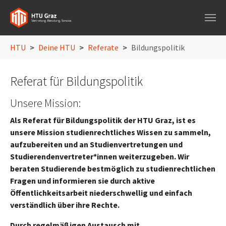
Skip to main navigation
Skip to main content
Skip to page footer
You are here:
HTU
Deine HTU
Referate
Bildungspolitik
Referat für Bildungspolitik
Unsere Mission:
Als Referat für Bildungspolitik der HTU Graz, ist es
unsere Mission studienrechtliches Wissen zu sammeln,
aufzubereiten und an Studienvertretungen und
Studierendenvertreter*innen weiterzugeben. Wir
beraten Studierende bestmöglich zu studienrechtlichen
Fragen und informieren sie durch aktive
Öffentlichkeitsarbeit niederschwellig und einfach
verständlich über ihre Rechte.
Durch regelmäßigen Austausch mit