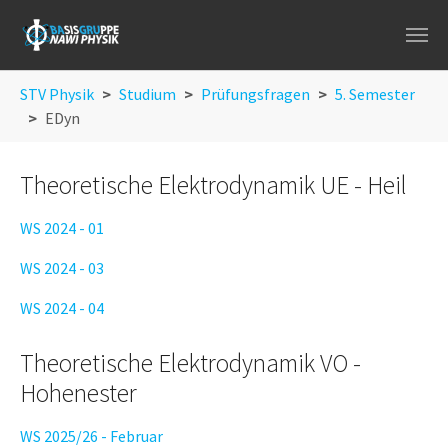
Skip to main navigation
Skip to main content
Skip to page footer
You are here:
STV Physik
Studium
Prüfungsfragen
5. Semester
EDyn
Theoretische Elektrodynamik UE - Heil
WS 2024 - 01
WS 2024 - 03
WS 2024 - 04
Theoretische Elektrodynamik VO -
Hohenester
WS 2025/26 - Februar