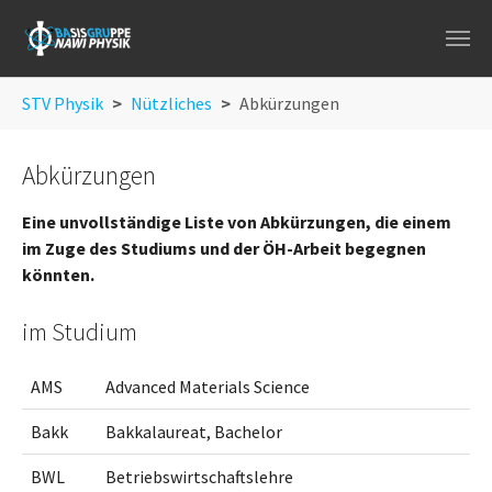
Skip to main navigation
Skip to main content
Skip to page footer
You are here:
STV Physik
Nützliches
Abkürzungen
Abkürzungen
Eine unvollständige Liste von Abkürzungen, die einem
im Zuge des Studiums und der ÖH-Arbeit begegnen
könnten.
im Studium
AMS
Advanced Materials Science
Bakk
Bakkalaureat, Bachelor
BWL
Betriebswirtschaftslehre