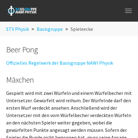
Skip to main navigation
Skip to main content
Skip to page footer
You are here:
STV Physik
Basisgruppe
Spieleecke
Beer Pong
Offizielles Regelwerk der Basisgruppe NAWI Physik
Mäxchen
Gespielt wird mit zwei Würfeln und einem Würfelbecher mit
Untersetzer. Gewürfelt wird reihum. Der Würfelnde darf den
ersten Wurf verdeckt ansehen. Anschließend wird der
Untersetzer mit den vom Würfelbecher verdeckten Würfeln
an den nächsten Spieler weiter gegeben, wobei die
gewürfelten Punkte angesagt werden müssen. Sofern der
Spieler die Runde nicht begonnen hat, muss seine Ansage