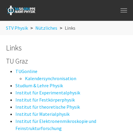
Skip to main navigation
Skip to main content
Skip to page footer
You are here:
STV Physik
Nützliches
Links
Links
TU Graz
TUGonline
Kalendersynchronisation
Studium & Lehre Physik
Institut für Experimentalphysik
Institut für Festkörperphysik
Institut für theoretische Physik
Institut für Materialphysik
Institut für Elektronenmikroskopie und
Feinstrukturforschung