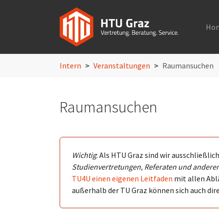
Ho
Skip to main navigation
Skip to main content
Skip to page footer
You are here:
Intern
Veranstaltungen
Raumansuchen
Raumansuchen
Wichtig
: Als HTU Graz sind wir ausschließli
Studienvertretungen, Referaten und anderen
TU4U einen eigenen Leitfaden
mit allen Abl
außerhalb der TU Graz können sich auch dir