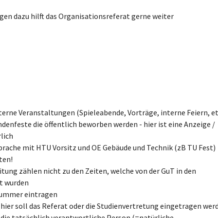
agen dazu hilft das Organisationsreferat gerne weiter
terne Veranstaltungen (Spieleabende, Vorträge, interne Feiern, et
denfeste die öffentlich beworben werden - hier ist eine Anzeige /
lich
rache mit HTU Vorsitz und OE Gebäude und Technik (zB TU Fest)
ten!
tung zählen nicht zu den Zeiten, welche von der GuT in den
gt wurden
nummer eintragen
 hier soll das Referat oder die Studienvertretung eingetragen wer
die tatsächlich verantwortliche Person (=natürliche