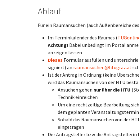
Ablauf
Für ein Raumansuchen (auch Außenbereiche des 
Im Terminkalender des Raumes (
TUGonlin
Achtung!
Dabei unbedingt im Portal anmel
anzeigen lassen.
Dieses
Formular ausfüllen und unterschrie
signiert) an
raumansuchen@htugraz.at
sch
Ist der Antrag in Ordnung (keine Überschne
wird das Raumansuchen von der HTU bestäti
Ansuchen gehen
nur über die HTU
(St
Technik einreichen
Um eine rechtzeitige Bearbeitung sic
dem geplanten Veranstaltungstermin
Sobald das Raumansuchen von der HTU
eingetragen
Der Antragsteller bzw. die Antragstelleri