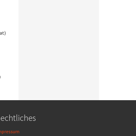
at)
u
echtliches
mpressum