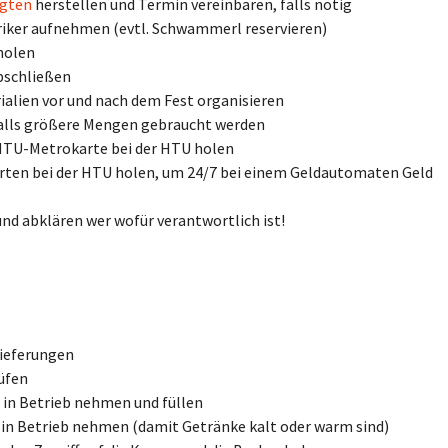
agten
herstellen und Termin vereinbaren, falls nötig
iker aufnehmen (evtl. Schwammerl reservieren)
holen
bschließen
ialien vor und nach dem Fest organisieren
 falls größere Mengen gebraucht werden
 HTU-Metrokarte bei der HTU holen
arten bei der HTU holen, um 24/7 bei einem Geldautomaten Geld
und abklären wer wofür verantwortlich ist!
ieferungen
üfen
 in Betrieb nehmen und füllen
 in Betrieb nehmen (damit Getränke kalt oder warm sind)