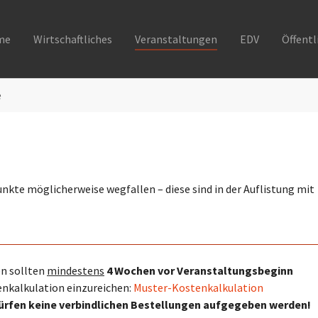
me
Wirtschaftliches
Veranstaltungen
EDV
Öffentl
e
nkte möglicherweise wegfallen – diese sind in der Auflistung mit
n sollten
mindestens
4 Wochen vor Veranstaltungsbeginn
nkalkulation einzureichen:
Muster-Kostenkalkulation
dürfen keine verbindlichen Bestellungen aufgegeben werden!