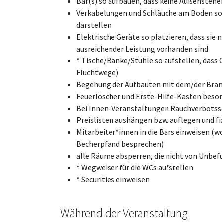
Bar(s) so aufbauen, dass keine Außenstehen
Verkabelungen und Schläuche am Boden so fi
darstellen
Elektrische Geräte so platzieren, dass sie
ausreichender Leistung vorhanden sind
* Tische/Bänke/Stühle so aufstellen, dass 
Fluchtwege)
Begehung der Aufbauten mit dem/der Bra
Feuerlöscher und Erste-Hilfe-Kasten beso
Bei Innen-Veranstaltungen Rauchverbotss
Preislisten aushängen bzw. auflegen und fi
Mitarbeiter*innen in die Bars einweisen (wo
Becherpfand besprechen)
alle Räume absperren, die nicht von Unbef
* Wegweiser für die WCs aufstellen
* Securities einweisen
Während der Veranstaltung