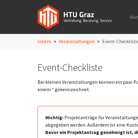
Ho
Skip to main navigation
Skip to main content
Skip to page footer
You are here:
Intern
Veranstaltungen
Event-Checklist
Event-Checkliste
Bei kleinen Veranstaltungen können ein paar Pu
einem * gekennzeichnet.
Wichtig:
Projektanträge für Veranstaltunge
abgegeben werden. Außerdem ist eine Koste
Bevor ein Projektantrag genehmigt ist, 