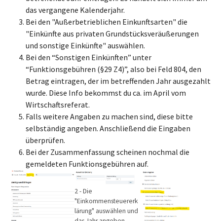
das vergangene Kalenderjahr.
Bei den "Außerbetrieblichen Einkunftsarten" die
"Einkünfte aus privaten Grundstücksveräußerungen
und sonstige Einkünfte" auswählen.
Bei den “Sonstigen Einkünften” unter
“Funktionsgebühren (§29 Z4)”, also bei Feld 804, den
Betrag eintragen, der im betreffenden Jahr ausgezahlt
wurde. Diese Info bekommst du ca. im April vom
Wirtschaftsreferat.
Falls weitere Angaben zu machen sind, diese bitte
selbständig angeben. Anschließend die Eingaben
überprüfen.
Bei der Zusammenfassung scheinen nochmal die
gemeldeten Funktionsgebühren auf.
Show larger version
Show larger version
Show larger version
2 - Die
"Einkommensteuererk
lärung" auswählen und
das Jahr angeben.