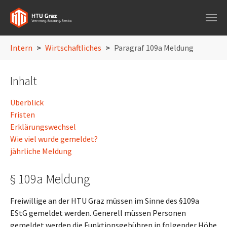
Skip to main navigation
Skip to main content
Skip to page footer
You are here:
Intern
Wirtschaftliches
Paragraf 109a Meldung
Inhalt
Überblick
Fristen
Erklärungswechsel
Wie viel wurde gemeldet?
jährliche Meldung
§ 109a Meldung
Freiwillige an der HTU Graz müssen im Sinne des §109a
EStG gemeldet werden. Generell müssen Personen
gemeldet werden die Funktionsgebühren in folgender Höhe